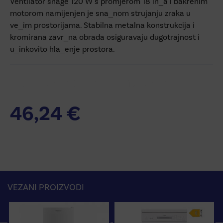
Ventilator snage 120 W s promjerom 18 in_a i bakrenim
motorom namijenjen je sna_nom strujanju zraka u
ve_im prostorijama. Stabilna metalna konstrukcija i
kromirana zavr_na obrada osiguravaju dugotrajnost i
u_inkovito hla_enje prostora.
Additional information
46,24
€
VEZANI PROIZVODI