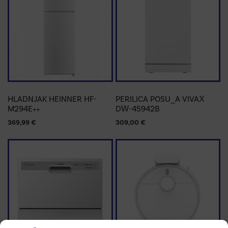
HLADNJAK HEINNER HF-
PERILICA POSU_A VIVAX
M294E++
DW-45942B
369,99
€
309,00
€