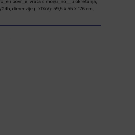
 vo_e i povr_e, vrata s mogu_no__u okretanja,
/24h, dimenzije (_xDxV): 59,5 x 55 x 176 cm,
ormation