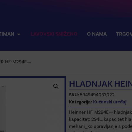
TIMAN
LAVOVSKI SNIŽENO
O NAMA
TRGOV
ER HF-M294E++
HLADNJAK HEI
SKU:
5949494037022
Kategorija:
Kućanski uređaji
Heinner HF-M294E++ hladnjak s
kapacitet: 294L, kapacitet hl
mehani_ko upravljanje s pode