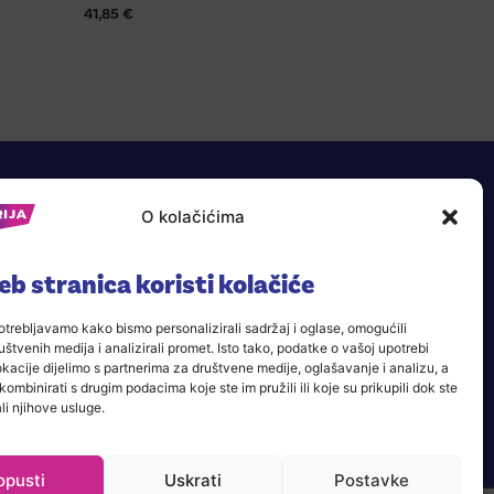
41,85
€
O kolačićima
b stranica koristi kolačiće
trebljavamo kako bismo personalizirali sadržaj i oglase, omogućili
štvenih medija i analizirali promet. Isto tako, podatke o vašoj upotrebi
acije dijelimo s partnerima za društvene medije, oglašavanje i analizu, a
kombinirati s drugim podacima koje ste im pružili ili koje su prikupili dok ste
TRGOVINE
KONTAKT
li njihove usluge.
opusti
Uskrati
Postavke