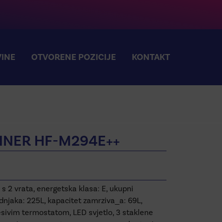
INE
OTVORENE POZICIJE
KONTAKT
NNER HF-M294E++
 2 vrata, energetska klasa: E, ukupni
adnjaka: 225L, kapacitet zamrziva_a: 69L,
sivim termostatom, LED svjetlo, 3 staklene