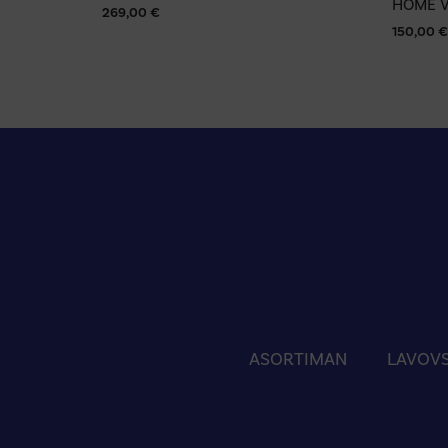
HOME 
269,00
€
150,00
€
ASORTIMAN
LAVOVS