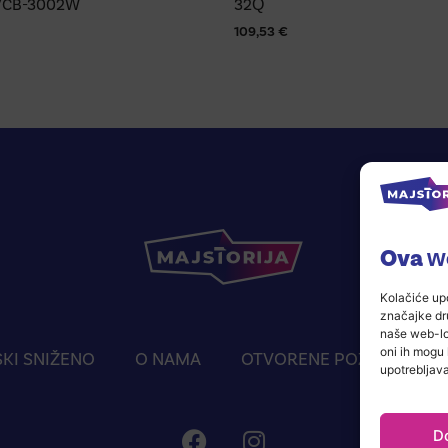
VCB-3002W
32Q
109,53
€
Ova we
Kolačiće upo
značajke dru
naše web-lok
oni ih mogu 
KI SNIŽENO
O NAMA
OTVORENE POZICIJE
upotrebljava
D