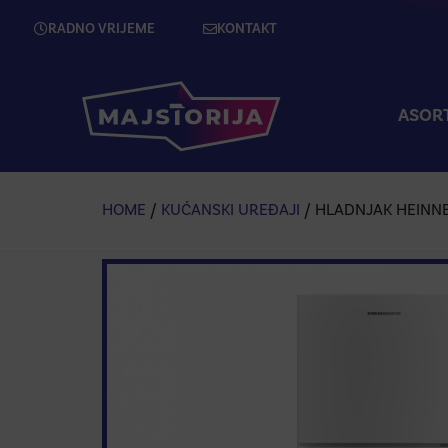
RADNO VRIJEME
KONTAKT
ASOR
HOME
/
KUĆANSKI UREĐAJI
/ HLADNJAK HEINN