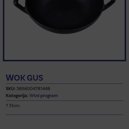
WOK GUS
SKU:
3856004781448
Kategorija:
Vrtni program
? 31cm
Additional information