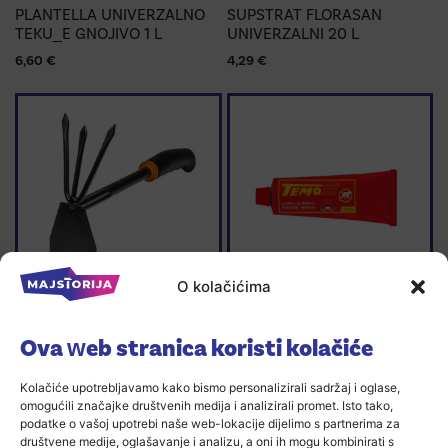
PLANTELLA UNIVERZALNO
SUPSTRAT FLORASAN
TEKU_E GNOJIVO 1 L
UNIVERZALNI 20 L
6,60
€
4,29
€
O kolačićima
MINI MOTI_ICA
LJEPILO ZA MI_EVE TEMOBI
Ova web stranica koristi kolačiće
135 G
3,49
€
1,59
€
Kolačiće upotrebljavamo kako bismo personalizirali sadržaj i oglase,
omogućili značajke društvenih medija i analizirali promet. Isto tako,
podatke o vašoj upotrebi naše web-lokacije dijelimo s partnerima za
društvene medije, oglašavanje i analizu, a oni ih mogu kombinirati s