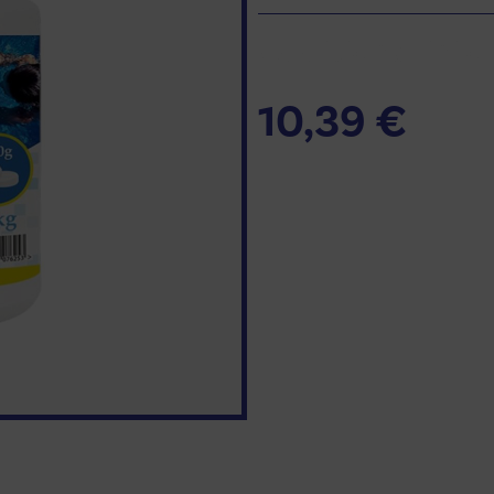
Additional inf
10,39
€