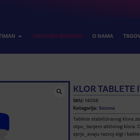
TIMAN
LAVOVSKI SNIŽENO
O NAMA
TRGOV
KLOR TABLETE 
SKU:
14058
Kategorija:
Sezona
Tablete stabiliziranog klora 
otpu_tanjem aktivnog klora. O
sprje_avaju razvoj algi i bakt