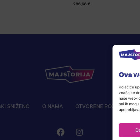
286,68
€
Ova we
Kolačiće upo
značajke dru
naše web-lok
oni ih mogu 
KI SNIŽENO
O NAMA
OTVORENE POZICIJE
upotrebljava
D