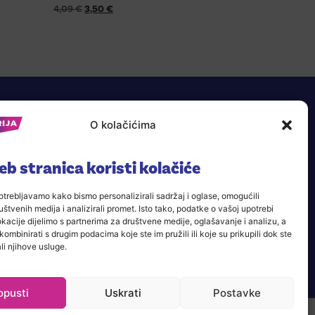
4,09
€
3,50
€
O kolačićima
b stranica koristi kolačiće
trebljavamo kako bismo personalizirali sadržaj i oglase, omogućili
štvenih medija i analizirali promet. Isto tako, podatke o vašoj upotrebi
acije dijelimo s partnerima za društvene medije, oglašavanje i analizu, a
kombinirati s drugim podacima koje ste im pružili ili koje su prikupili dok ste
TRGOVINE
KONTAKT
li njihove usluge.
opusti
Uskrati
Postavke