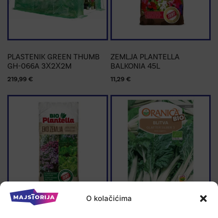
PLASTENIK GREEN THUMB
ZEMLJA PLANTELLA
GH-066A 3X2X2M
BALKONIA 45L
219,99
€
11,29
€
O kolačićima
ZEMLJA EKO BIO PLANTELLA
SJEME BLITVA