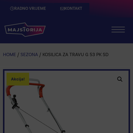
RADNO VRIJEME
KONTAKT
HOME
/
SEZONA
/ KOSILICA ZA TRAVU G 53 PK SD
Akcija!