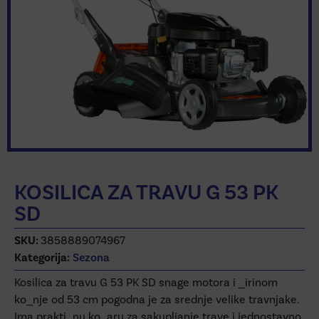
KOSILICA ZA TRAVU G 53 PK
SD
SKU:
3858889074967
Kategorija:
Sezona
Kosilica za travu G 53 PK SD snage motora i _irinom
ko_nje od 53 cm pogodna je za srednje velike travnjake.
Ima prakti_nu ko_aru za sakupljanje trave i jednostavno