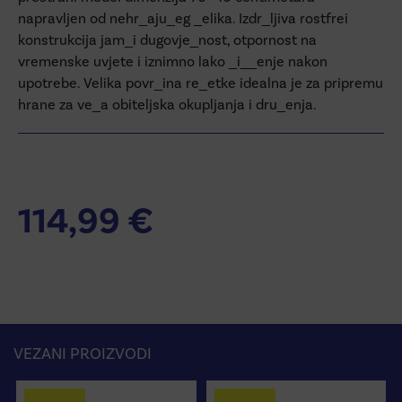
napravljen od nehr_aju_eg _elika. Izdr_ljiva rostfrei
konstrukcija jam_i dugovje_nost, otpornost na
vremenske uvjete i iznimno lako _i__enje nakon
upotrebe. Velika povr_ina re_etke idealna je za pripremu
hrane za ve_a obiteljska okupljanja i dru_enja.
Additional information
114,99
€
VEZANI PROIZVODI