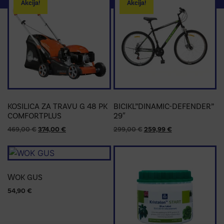
Akcija!
Akcija!
KOSILICA ZA TRAVU G 48 PK
BICIKL”DINAMIC-DEFENDER”
COMFORTPLUS
29″
469,00
€
374,00
€
299,00
€
259,99
€
WOK GUS
54,90
€