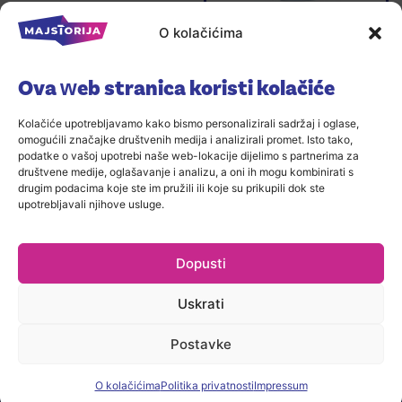
O kolačićima
KRISTALON START NPK
Ova web stranica koristi kolačiće
19+6+20 500 G
4,99
€
Kolačiće upotrebljavamo kako bismo personalizirali sadržaj i oglase,
omogućili značajke društvenih medija i analizirali promet. Isto tako,
podatke o vašoj upotrebi naše web-lokacije dijelimo s partnerima za
društvene medije, oglašavanje i analizu, a oni ih mogu kombinirati s
drugim podacima koje ste im pružili ili koje su prikupili dok ste
upotrebljavali njihove usluge.
Dopusti
Uskrati
Postavke
O kolačićima
Politika privatnosti
Impressum