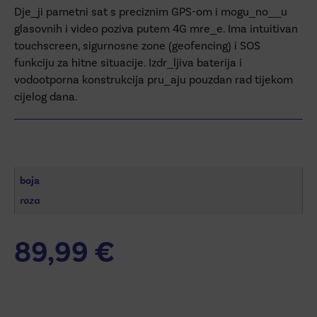
Dje_ji pametni sat s preciznim GPS-om i mogu_no__u
glasovnih i video poziva putem 4G mre_e. Ima intuitivan
touchscreen, sigurnosne zone (geofencing) i SOS
funkciju za hitne situacije. Izdr_ljiva baterija i
vodootporna konstrukcija pru_aju pouzdan rad tijekom
cijelog dana.
Additional information
boja
roza
89,99
€