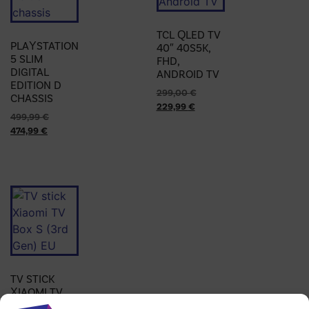
TCL QLED TV
PLAYSTATION
40″ 40S5K,
5 SLIM
FHD,
DIGITAL
ANDROID TV
EDITION D
299,00
€
CHASSIS
229,99
€
499,99
€
474,99
€
TV STICK
XIAOMI TV
BOX S (3RD