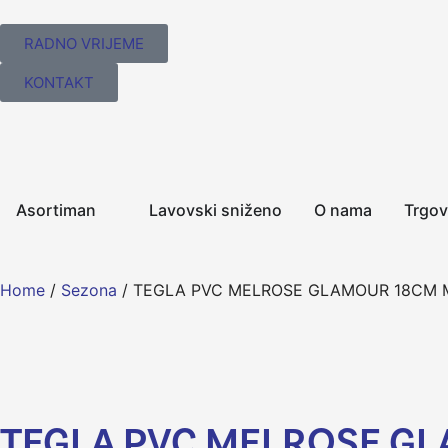
RADNO VRIJEME
KONTAKT
Asortiman
Lavovski sniženo
O nama
Trgov
Home
/
Sezona
/ TEGLA PVC MELROSE GLAMOUR 18CM
TEGLA PVC MELROSE G