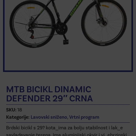
MTB BICIKL DINAMIC
DEFENDER 29″ CRNA
SKU:
18
Kategorije:
Lavovski sniženo
,
Vrtni program
Brdski bicikl s 29? kota_ima za bolju stabilnost i lak_e
savladavanje terena. Ima aluminijski okvir i vi_ebrzinski