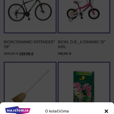
BICIKL”DINAMIC-DEFENDER”
BICIKL DJE_JI DINAMIC 12″
29″
GIRL
299,00
€
259,99
€
149,90
€
O kolačićima