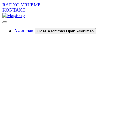
Skip
RADNO VRIJEME
to
KONTAKT
content
Asortiman
Close Asortiman
Open Asortiman