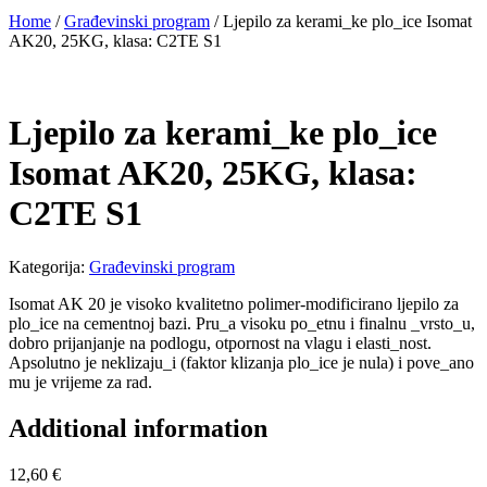
Home
/
Građevinski program
/ Ljepilo za kerami_ke plo_ice Isomat
AK20, 25KG, klasa: C2TE S1
Ljepilo za kerami_ke plo_ice
Isomat AK20, 25KG, klasa:
C2TE S1
Kategorija:
Građevinski program
Isomat AK 20 je visoko kvalitetno polimer-modificirano ljepilo za
plo_ice na cementnoj bazi. Pru_a visoku po_etnu i finalnu _vrsto_u,
dobro prijanjanje na podlogu, otpornost na vlagu i elasti_nost.
Apsolutno je neklizaju_i (faktor klizanja plo_ice je nula) i pove_ano
mu je vrijeme za rad.
Additional information
12,60
€