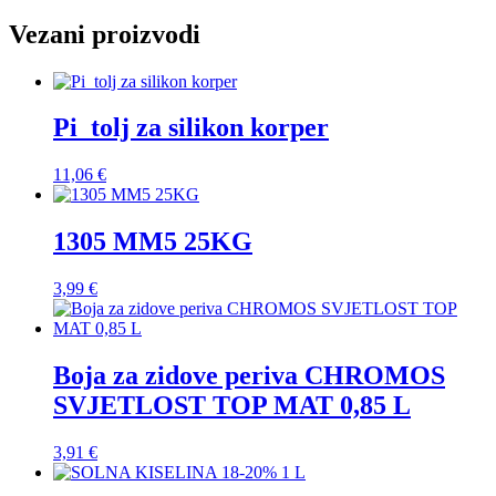
Vezani proizvodi
Pi_tolj za silikon korper
11,06
€
1305 MM5 25KG
3,99
€
Boja za zidove periva CHROMOS
SVJETLOST TOP MAT 0,85 L
3,91
€