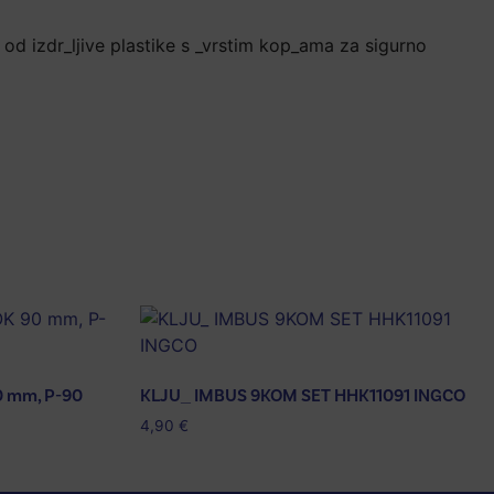
e od izdr_ljive plastike s _vrstim kop_ama za sigurno
0 mm, P-90
KLJU_ IMBUS 9KOM SET HHK11091 INGCO
4,90
€