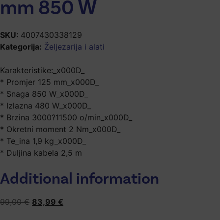
mm 850 W
SKU:
4007430338129
Kategorija:
Željezarija i alati
Karakteristike:_x000D_
* Promjer 125 mm_x000D_
* Snaga 850 W_x000D_
* Izlazna 480 W_x000D_
* Brzina 3000?11500 o/min_x000D_
* Okretni moment 2 Nm_x000D_
* Te_ina 1,9 kg_x000D_
* Duljina kabela 2,5 m
Additional information
99,00
€
83,99
€