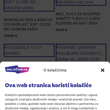
MIJE_ALICA ZA SUDOPER
MINOTTI TUBO S 2 CIJEVI
MONOBLOK PERLA RIMLESS
FLEKSIBILNA MAT CRNA
S DUROPLAST SOFT CLOSE
WC DASKOM VARIO
64,99
€
249,99
€
OGLEDALO T-213 (60X80)
O kolačićima
34,99
€
GEPARD SANITARY
NAD_BUKNI VODOKOTLI_
Ova web stranica koristi kolačiće
SIGMA 9L, 44X12,5X36 CM
27,99
€
Kolačiće upotrebljavamo kako bismo personalizirali sadržaj i oglase,
omogućili značajke društvenih medija i analizirali promet. Isto tako,
podatke o vašoj upotrebi naše web-lokacije dijelimo s partnerima za
društvene medije, oglašavanje i analizu, a oni ih mogu kombinirati s