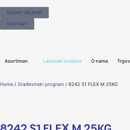
RADNO VRIJEME
KONTAKT
Asortiman
Lavovski sniženo
O nama
Trgov
Home
/
Građevinski program
/ 8242 S1 FLEX M 25KG
8242 S1 FLEX M 25KG