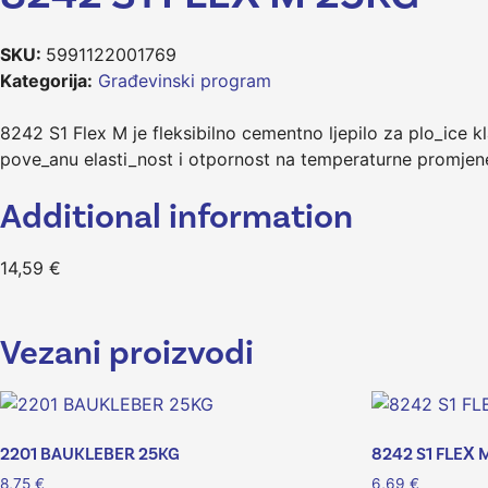
SKU:
5991122001769
Kategorija:
Građevinski program
8242 S1 Flex M je fleksibilno cementno ljepilo za plo_ice kl
pove_anu elasti_nost i otpornost na temperaturne promjen
Additional information
14,59
€
Vezani proizvodi
2201 BAUKLEBER 25KG
8242 S1 FLEX 
8,75
€
6,69
€