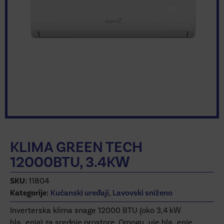
KLIMA GREEN TECH
12000BTU, 3.4KW
SKU:
11804
Kategorije:
Kućanski uređaji
,
Lavovski sniženo
Inverterska klima snage 12000 BTU (oko 3,4 kW
hla_enja) za srednje prostore. Omogu_uje hla_enje,