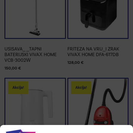
USISAVA_ _TAPNI
FRITEZA NA VRU_I ZRAK
BATERIJSKI VIVAX HOME
VIVAX HOME DFA-617DB
VCB-3002W
128,00
€
150,00
€
Akcija!
Akcija!