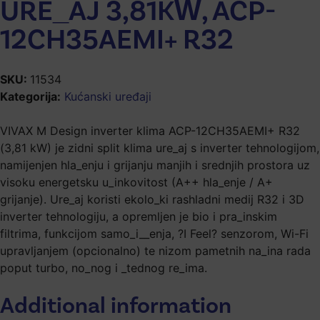
URE_AJ 3,81KW, ACP-
12CH35AEMI+ R32
SKU:
11534
Kategorija:
Kućanski uređaji
VIVAX M Design inverter klima ACP-12CH35AEMI+ R32
(3,81 kW) je zidni split klima ure_aj s inverter tehnologijom,
namijenjen hla_enju i grijanju manjih i srednjih prostora uz
visoku energetsku u_inkovitost (A++ hla_enje / A+
grijanje). Ure_aj koristi ekolo_ki rashladni medij R32 i 3D
inverter tehnologiju, a opremljen je bio i pra_inskim
filtrima, funkcijom samo_i__enja, ?I Feel? senzorom, Wi-Fi
upravljanjem (opcionalno) te nizom pametnih na_ina rada
poput turbo, no_nog i _tednog re_ima.
Additional information