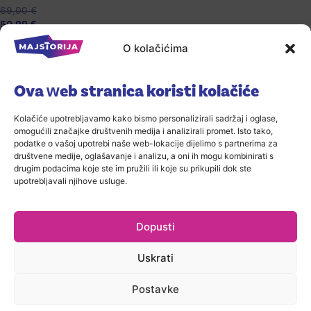
69,00
€
50,99
€
O kolačićima
Ova web stranica koristi kolačiće
Kolačiće upotrebljavamo kako bismo personalizirali sadržaj i oglase,
omogućili značajke društvenih medija i analizirali promet. Isto tako,
podatke o vašoj upotrebi naše web-lokacije dijelimo s partnerima za
društvene medije, oglašavanje i analizu, a oni ih mogu kombinirati s
drugim podacima koje ste im pružili ili koje su prikupili dok ste
upotrebljavali njihove usluge.
Dopusti
Uskrati
Postavke