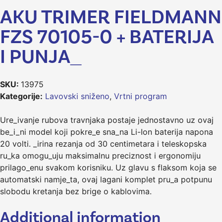
AKU TRIMER FIELDMANN
FZS 70105-0 + BATERIJA
I PUNJA_
SKU:
13975
Kategorije:
Lavovski sniženo
,
Vrtni program
Ure_ivanje rubova travnjaka postaje jednostavno uz ovaj
be_i_ni model koji pokre_e sna_na Li-Ion baterija napona
20 volti. _irina rezanja od 30 centimetara i teleskopska
ru_ka omogu_uju maksimalnu preciznost i ergonomiju
prilago_enu svakom korisniku. Uz glavu s flaksom koja se
automatski namje_ta, ovaj lagani komplet pru_a potpunu
slobodu kretanja bez brige o kablovima.
Additional information