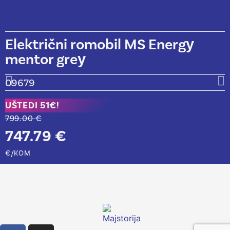
Električni romobil MS Energy
mentor grey
09679
UŠTEDI 51€!
799.00 €
747.79 €
€/KOM