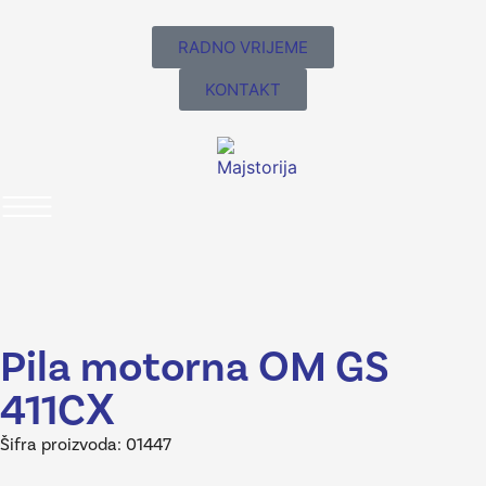
RADNO VRIJEME
KONTAKT
Pila motorna OM GS
411CX
Šifra proizvoda: 01447